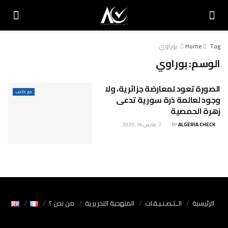
Tag
Home
بوراوي
الوسم:
بوراوي
الصورة تعود لمعارضة جزائرية، ولا
خبر كاذب
وجود لعالمة ذرة سورية تدعى
زهرة الحمصية
ALGERIA CHECK
BY
مارس 16, 2025
الرئيسية
الــتـصـنـيـفات
المنهجية التحريرية
من نحن ؟